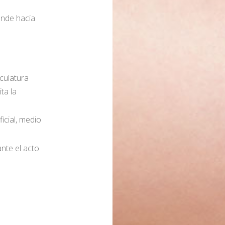
ende hacia
culatura
ta la
icial, medio
nte el acto