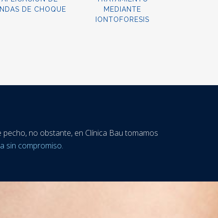
NDAS DE CHOQUE
MEDIANTE
IONTOFORESIS
e pecho, no obstante, en Clínica Bau tomamos
ta sin compromiso.