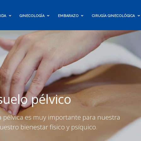
TIDA
GINECOLOGÍA
EMBARAZO
CIRUGÍA GINECOLÓGICA
suelo pélvico
 pélvica es muy importante para nuestra
uestro bienestar físico y psíquico.