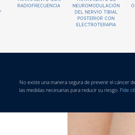
RADIOFRECUENCIA
NEUROMODULACIÓN
O
Y
DEL NERVIO TIBIAL
POSTERIOR CON
ELECTROTERAPIA
No existe una manera segura de prevenir el cáncer d
las medidas necesarias para reducir su riesgo.
Pide ci